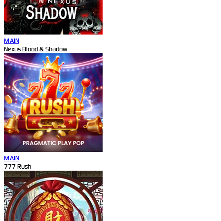
MAIN
Nexus Blood & Shadow
MAIN
777 Rush