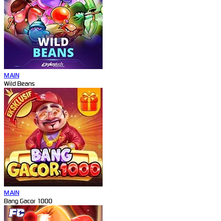
MAIN
Wild Beans
MAIN
Bang Gacor 1000