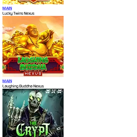
MAIN
Lucky Twins Nexus
MAIN
Laughing Buddha Nexus