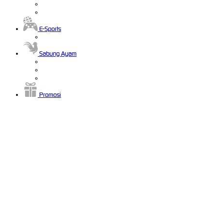
E-Sports
Sabung Ayam
Promosi