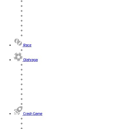
Race
Olahraga
Crash Game