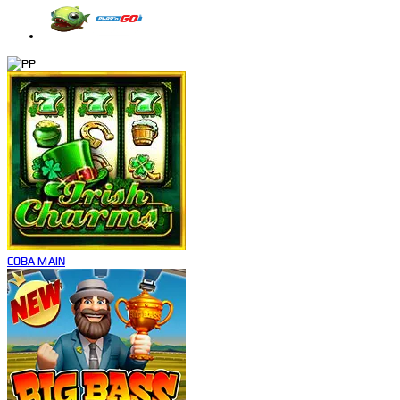
COBA
MAIN