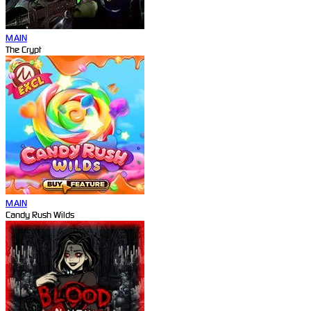
MAIN
The Crypt
MAIN
Candy Rush Wilds