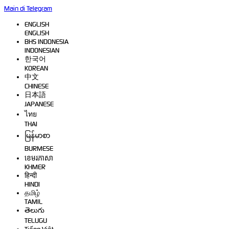
Main di Telegram
ENGLISH
ENGLISH
BHS INDONESIA
INDONESIAN
한국어
KOREAN
中文
CHINESE
日本語
JAPANESE
ไทย
THAI
မြန်မာစာ
BURMESE
ខេមរភាសា
KHMER
हिन्दी
HINDI
தமிழ்
TAMIL
తెలుగు
TELUGU