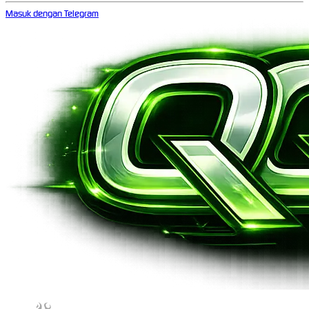
Masuk dengan Telegram