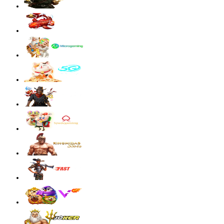
sae****9
IDR
3,590,300.00
Mahjong Wins 3 – Black Scatter
pilla****i
IDR
3,440,750.00
Starlight Princess Super Scatter