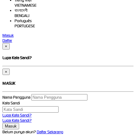
Tiếng Việt
VIETNAMESE
বাংলাদেশী
BENGALI
Português
PORTUGESE
Masuk
Daftar
×
Lupa Kata Sandi?
×
MASUK
Nama Pengguna
Kata Sandi
Lupa Kata Sandi?
Lupa Kata Sandi?
Belum punya akun?
Daftar Sekarang