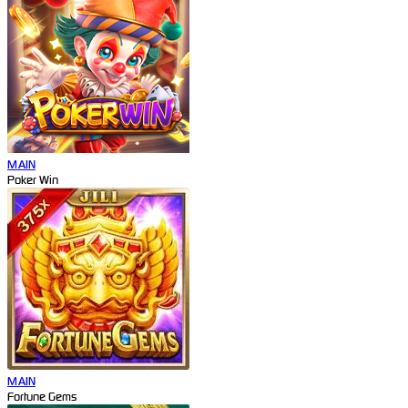
MAIN
Poker Win
MAIN
Fortune Gems