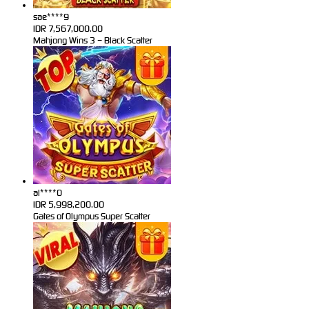
sae****9
IDR
7,567,000.00
Mahjong Wins 3 – Black Scatter
al****0
IDR
5,998,200.00
Gates of Olympus Super Scatter