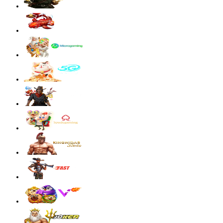
sae****9
IDR
3,590,300.00
Mahjong Wins 3 – Black Scatter
pilla****i
IDR
3,440,750.00
Starlight Princess Super Scatter