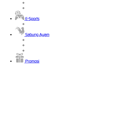
E-Sports
Sabung Ayam
Promosi