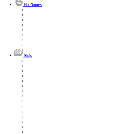
Hot Games
Slots