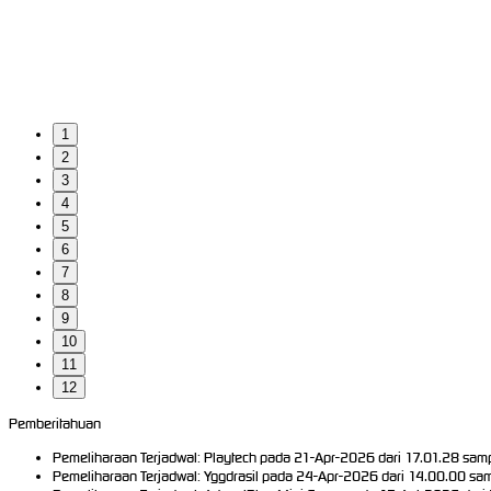
1
2
3
4
5
6
7
8
9
10
11
12
Pemberitahuan
Pemeliharaan Terjadwal: Playtech pada 21-Apr-2026 dari 17.01.28 samp
Pemeliharaan Terjadwal: Yggdrasil pada 24-Apr-2026 dari 14.00.00 sam