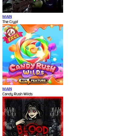
MAIN
The Crypt
MAIN
Candy Rush Wilds