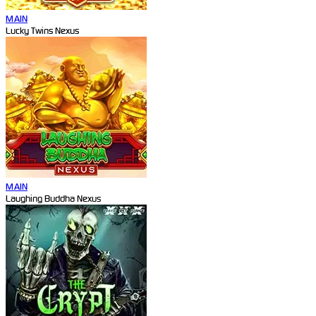
MAIN
Lucky Twins Nexus
MAIN
Laughing Buddha Nexus