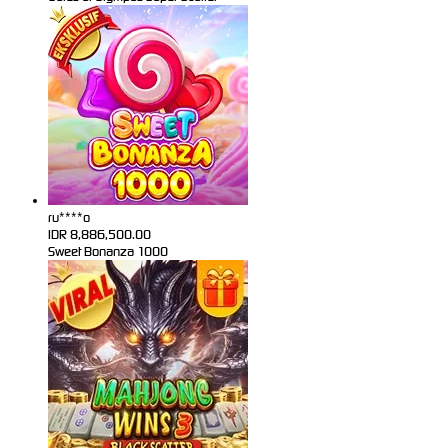
ru****o
IDR
8,886,500.00
Sweet Bonanza 1000