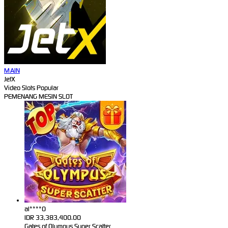
MAIN
JetX
Video Slots Popular
PEMENANG MESIN SLOT
al****0
IDR
33,383,400.00
Gates of Olympus Super Scatter