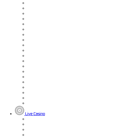
Live Casino