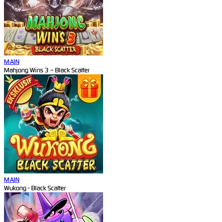
MAIN
Mahjong Wins 3 – Black Scatter
MAIN
Wukong - Black Scatter