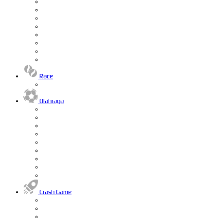
Race
Olahraga
Crash Game