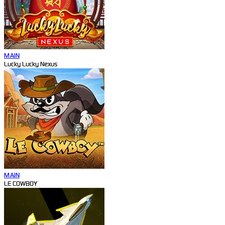
MAIN
Lucky Lucky Nexus
MAIN
LE COWBOY