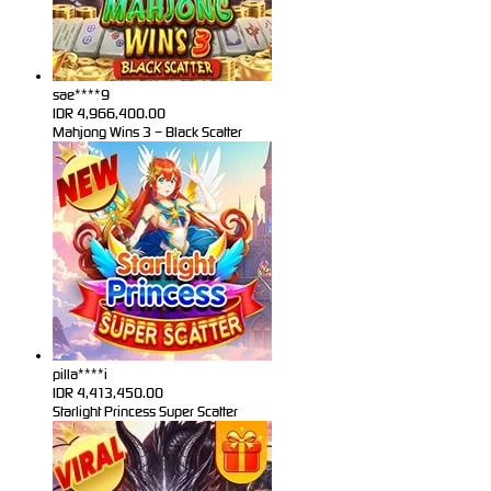
sae****9
IDR
4,966,400.00
Mahjong Wins 3 – Black Scatter
pilla****i
IDR
4,413,450.00
Starlight Princess Super Scatter