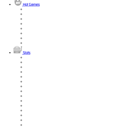
Hot Games
Slots