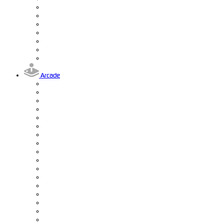
Arcade