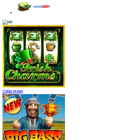
COBA
MAIN