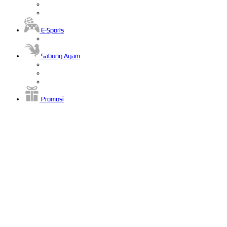
E-Sports
Sabung Ayam
Promosi