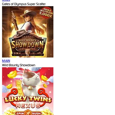
Gates of Olympus Super Scatter
MAIN
Wild Bounty Showdown