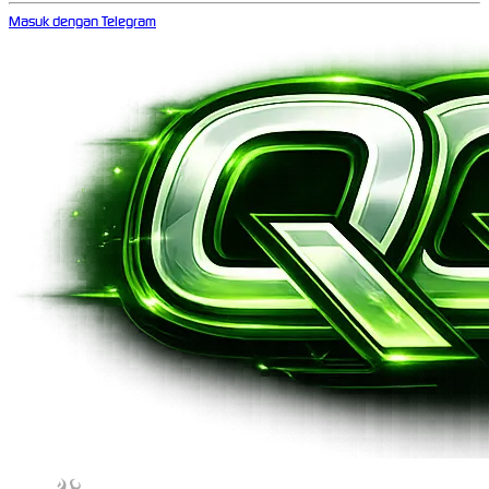
Masuk dengan Telegram