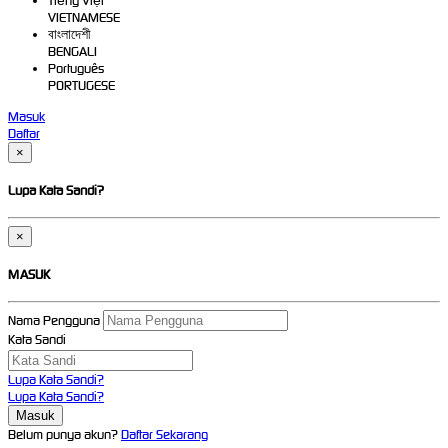
Tiếng Việt
VIETNAMESE
বাংলাদেশী
BENGALI
Português
PORTUGESE
Masuk
Daftar
×
Lupa Kata Sandi?
×
MASUK
Nama Pengguna
Kata Sandi
Lupa Kata Sandi?
Lupa Kata Sandi?
Belum punya akun?
Daftar Sekarang