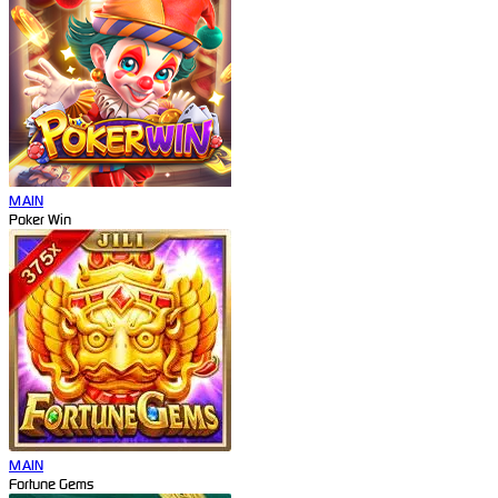
MAIN
Poker Win
MAIN
Fortune Gems