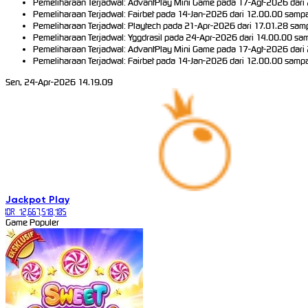
Pemeliharaan Terjadwal: AdvantPlay Mini Game pada 17-Agt-2026 dari 
Pemeliharaan Terjadwal: Fairbet pada 14-Jan-2026 dari 12.00.00 sampa
Pemeliharaan Terjadwal: Playtech pada 21-Apr-2026 dari 17.01.28 samp
Pemeliharaan Terjadwal: Yggdrasil pada 24-Apr-2026 dari 14.00.00 sam
Pemeliharaan Terjadwal: AdvantPlay Mini Game pada 17-Agt-2026 dari 
Pemeliharaan Terjadwal: Fairbet pada 14-Jan-2026 dari 12.00.00 sampa
Sen, 24-Apr-2026 14.19.09
Jackpot
Play
IDR
12,667,518,105
Game Populer