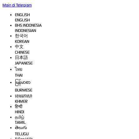
Main di Telegram
ENGLISH
ENGLISH
BHS INDONESIA
INDONESIAN
한국어
KOREAN
中文
CHINESE
日本語
JAPANESE
ไทย
THAI
မြန်မာစာ
BURMESE
ខេមរភាសា
KHMER
हिन्दी
HINDI
தமிழ்
TAMIL
తెలుగు
TELUGU