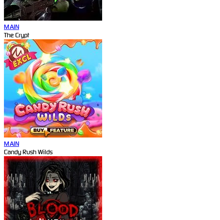
MAIN
The Crypt
MAIN
Candy Rush Wilds