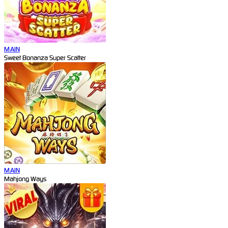
MAIN
Sweet Bonanza Super Scatter
MAIN
Mahjong Ways