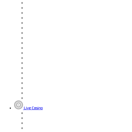
Live Casino