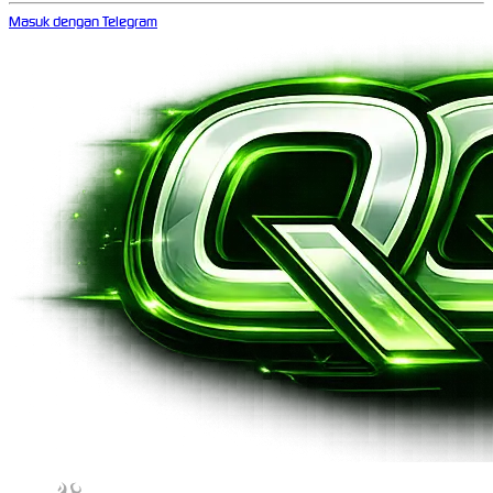
Masuk dengan Telegram