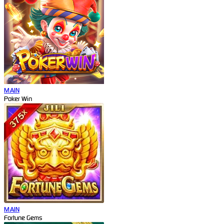
MAIN
Poker Win
MAIN
Fortune Gems