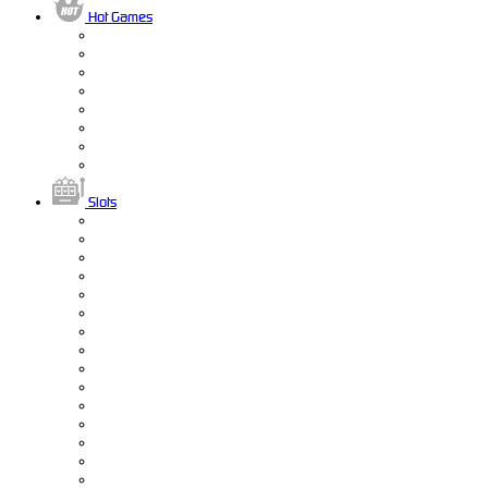
Hot Games
Slots