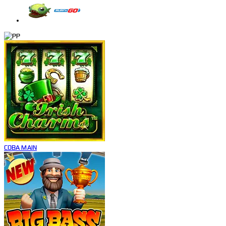
COBA
MAIN