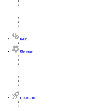
Race
Olahraga
Crash Game