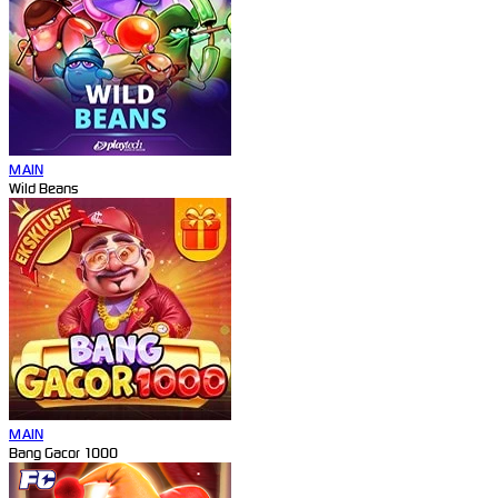
MAIN
Wild Beans
MAIN
Bang Gacor 1000