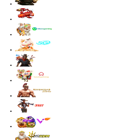
sae****9
IDR
3,590,300.00
Mahjong Wins 3 – Black Scatter
pilla****i
IDR
3,440,750.00
Starlight Princess Super Scatter