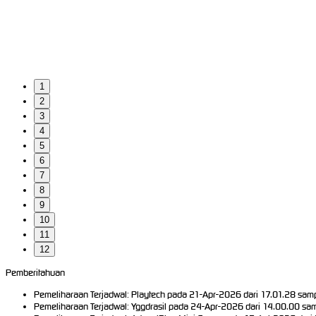
1
2
3
4
5
6
7
8
9
10
11
12
Pemberitahuan
Pemeliharaan Terjadwal: Playtech pada 21-Apr-2026 dari 17.01.28 samp
Pemeliharaan Terjadwal: Yggdrasil pada 24-Apr-2026 dari 14.00.00 sam