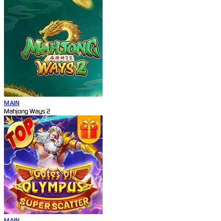
MAIN
Mahjong Ways 2
MAIN