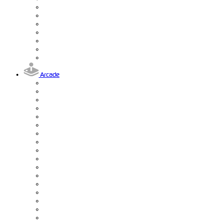
Arcade