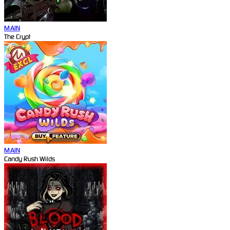
MAIN
The Crypt
MAIN
Candy Rush Wilds