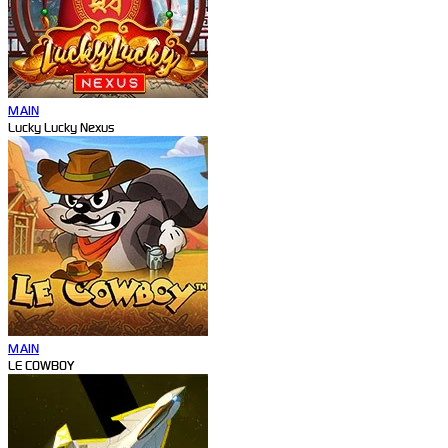
MAIN
Lucky Lucky Nexus
MAIN
LE COWBOY