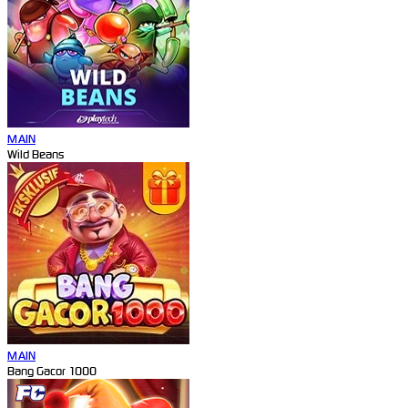
MAIN
Wild Beans
MAIN
Bang Gacor 1000