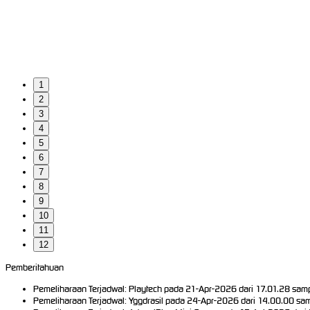
1
2
3
4
5
6
7
8
9
10
11
12
Pemberitahuan
Pemeliharaan Terjadwal: Playtech pada 21-Apr-2026 dari 17.01.28 samp
Pemeliharaan Terjadwal: Yggdrasil pada 24-Apr-2026 dari 14.00.00 sam