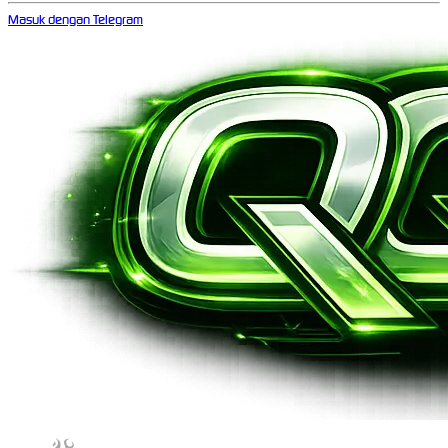
Masuk dengan Telegram