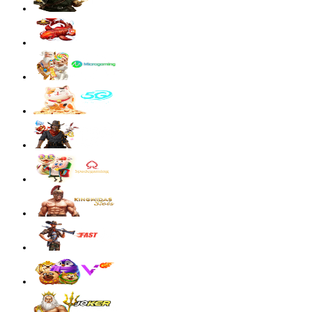
sae****9
IDR
3,590,300.00
Mahjong Wins 3 – Black Scatter
pilla****i
IDR
3,440,750.00
Starlight Princess Super Scatter