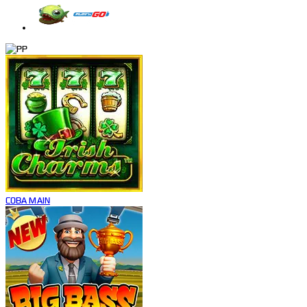
COBA
MAIN