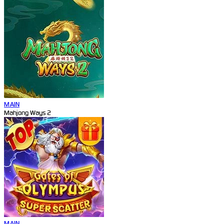
MAIN
Mahjong Ways 2
MAIN