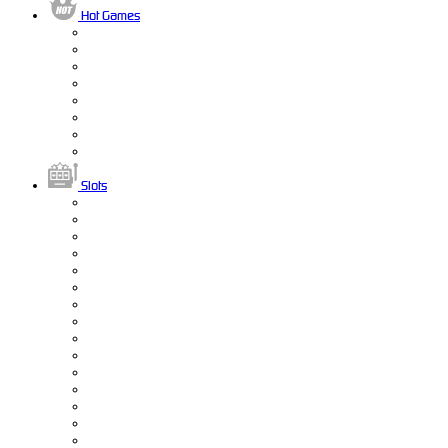
Hot Games
Slots