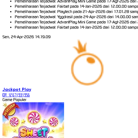
Pemeliharaan Terjadwal: AdvantPlay Mini Game pada 17-Agt-2026 dari 
Pemeliharaan Terjadwal: Fairbet pada 14-Jan-2026 dari 12.00.00 sampa
Pemeliharaan Terjadwal: Playtech pada 21-Apr-2026 dari 17.01.28 samp
Pemeliharaan Terjadwal: Yggdrasil pada 24-Apr-2026 dari 14.00.00 sam
Pemeliharaan Terjadwal: AdvantPlay Mini Game pada 17-Agt-2026 dari 
Pemeliharaan Terjadwal: Fairbet pada 14-Jan-2026 dari 12.00.00 sampa
Sen, 24-Apr-2026 14.19.09
Jackpot
Play
IDR
12,671,931,956
Game Populer