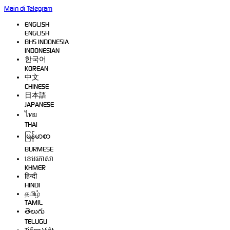
Main di Telegram
ENGLISH
ENGLISH
BHS INDONESIA
INDONESIAN
한국어
KOREAN
中文
CHINESE
日本語
JAPANESE
ไทย
THAI
မြန်မာစာ
BURMESE
ខេមរភាសា
KHMER
हिन्दी
HINDI
தமிழ்
TAMIL
తెలుగు
TELUGU