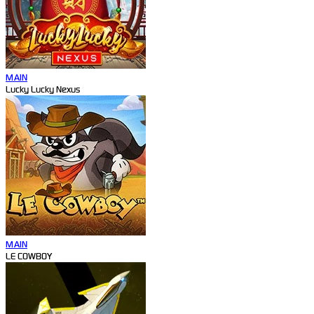
MAIN
Lucky Lucky Nexus
MAIN
LE COWBOY