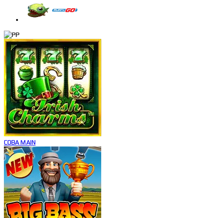
COBA
MAIN