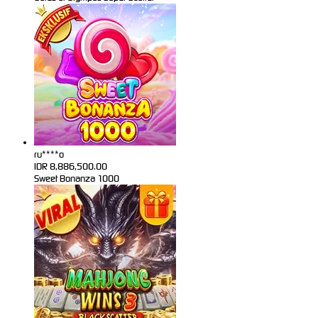
ru****o
IDR
8,886,500.00
Sweet Bonanza 1000