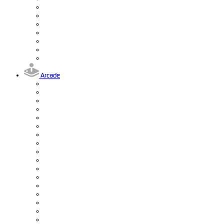
Arcade