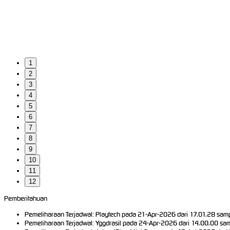
1
2
3
4
5
6
7
8
9
10
11
12
Pemberitahuan
Pemeliharaan Terjadwal: Playtech pada 21-Apr-2026 dari 17.01.28 samp
Pemeliharaan Terjadwal: Yggdrasil pada 24-Apr-2026 dari 14.00.00 sam