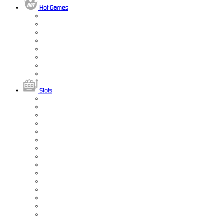
Hot Games
Slots