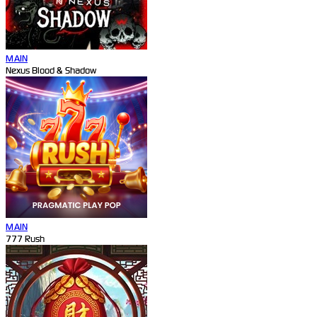
MAIN
Nexus Blood & Shadow
MAIN
777 Rush