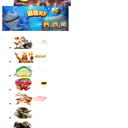
sae****9
IDR
4,003,200.00
Mahjong Wins 3 – Black Scatter
sae****9
IDR
3,881,600.00
Mahjong Wins 3 – Black Scatter