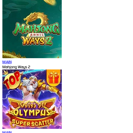
MAIN
Mahjong Ways 2
MAIN