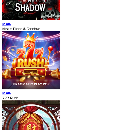
MAIN
Nexus Blood & Shadow
MAIN
777 Rush