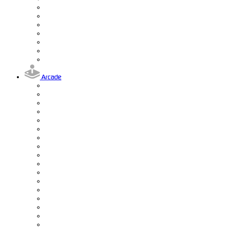
Arcade