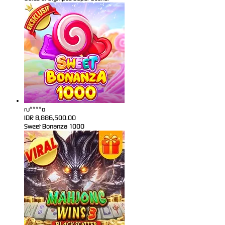
ru****o
IDR
8,886,500.00
Sweet Bonanza 1000