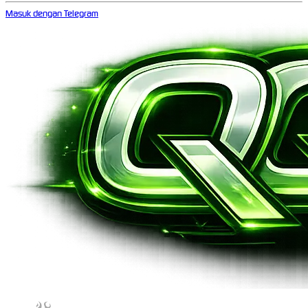
Masuk dengan Telegram