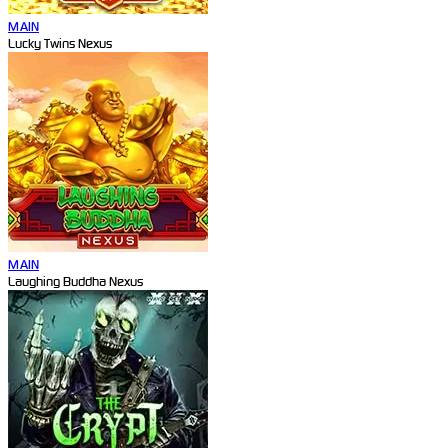
MAIN
Lucky Twins Nexus
MAIN
Laughing Buddha Nexus