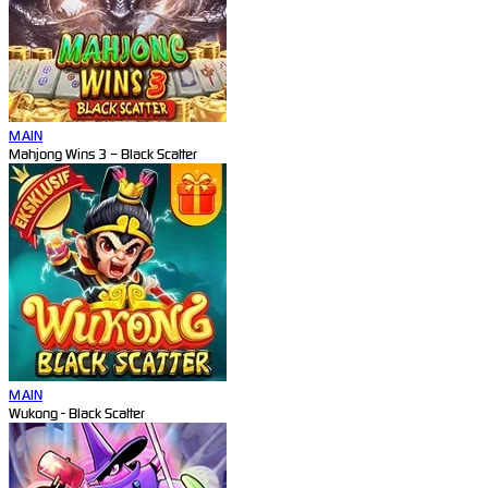
MAIN
Mahjong Wins 3 – Black Scatter
MAIN
Wukong - Black Scatter