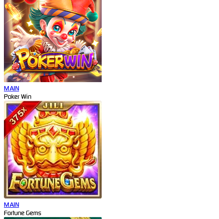
MAIN
Poker Win
MAIN
Fortune Gems