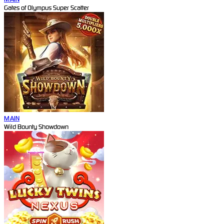
Gates of Olympus Super Scatter
MAIN
Wild Bounty Showdown