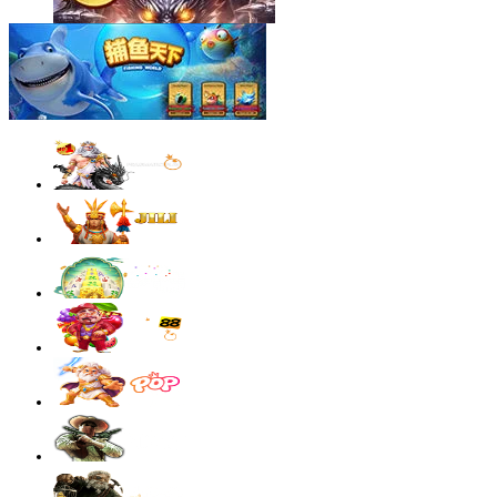
sae****9
IDR
4,003,200.00
Mahjong Wins 3 – Black Scatter
sae****9
IDR
3,881,600.00
Mahjong Wins 3 – Black Scatter