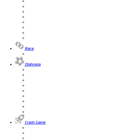
Race
Olahraga
Crash Game