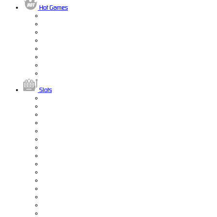
Hot Games
Slots