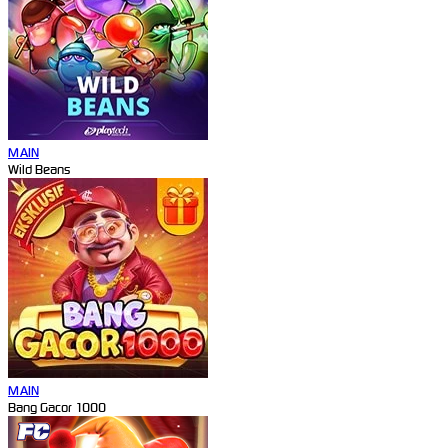
MAIN
Wild Beans
MAIN
Bang Gacor 1000