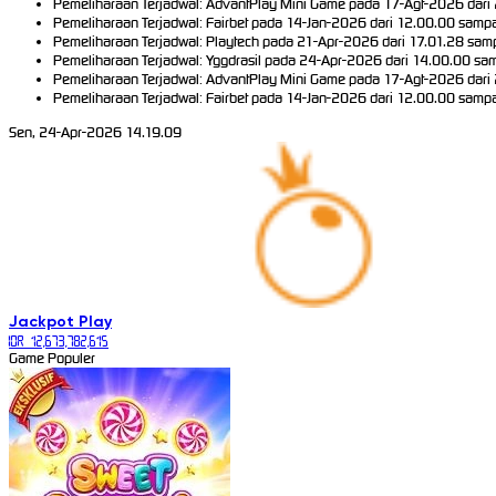
Pemeliharaan Terjadwal: AdvantPlay Mini Game pada 17-Agt-2026 dari 
Pemeliharaan Terjadwal: Fairbet pada 14-Jan-2026 dari 12.00.00 sampa
Pemeliharaan Terjadwal: Playtech pada 21-Apr-2026 dari 17.01.28 samp
Pemeliharaan Terjadwal: Yggdrasil pada 24-Apr-2026 dari 14.00.00 sam
Pemeliharaan Terjadwal: AdvantPlay Mini Game pada 17-Agt-2026 dari 
Pemeliharaan Terjadwal: Fairbet pada 14-Jan-2026 dari 12.00.00 sampa
Sen, 24-Apr-2026 14.19.09
Jackpot
Play
IDR
12,673,782,615
Game Populer