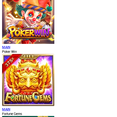
MAIN
Poker Win
MAIN
Fortune Gems