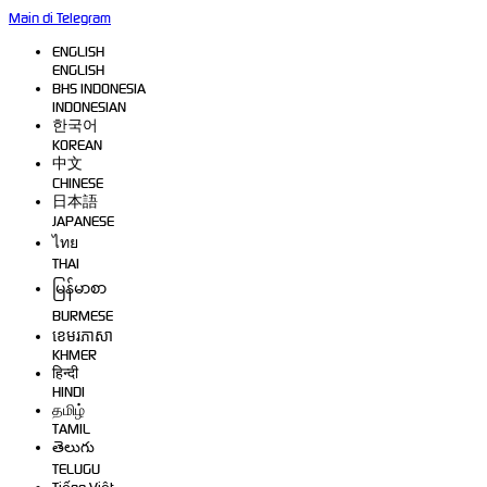
Main di Telegram
ENGLISH
ENGLISH
BHS INDONESIA
INDONESIAN
한국어
KOREAN
中文
CHINESE
日本語
JAPANESE
ไทย
THAI
မြန်မာစာ
BURMESE
ខេមរភាសា
KHMER
हिन्दी
HINDI
தமிழ்
TAMIL
తెలుగు
TELUGU