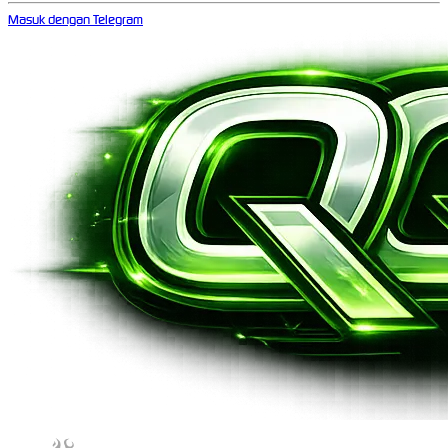
Masuk dengan Telegram