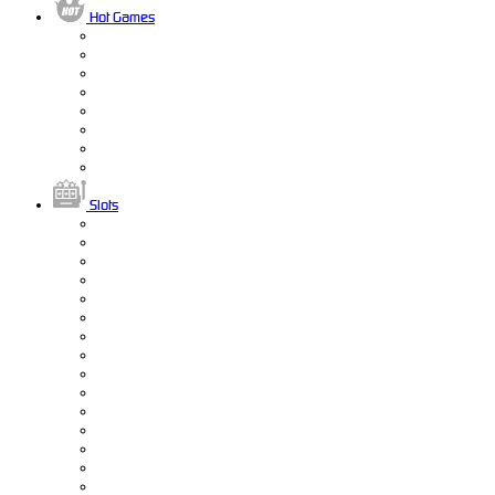
Hot Games
Slots