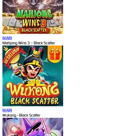
MAIN
Mahjong Wins 3 – Black Scatter
MAIN
Wukong - Black Scatter