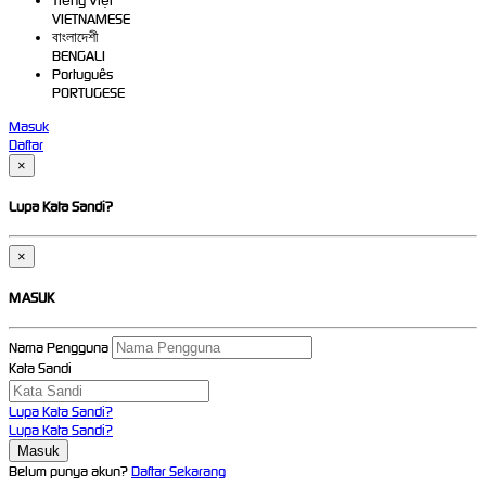
Tiếng Việt
VIETNAMESE
বাংলাদেশী
BENGALI
Português
PORTUGESE
Masuk
Daftar
×
Lupa Kata Sandi?
×
MASUK
Nama Pengguna
Kata Sandi
Lupa Kata Sandi?
Lupa Kata Sandi?
Belum punya akun?
Daftar Sekarang