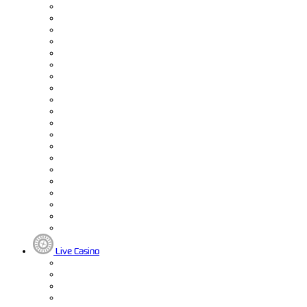
Live Casino