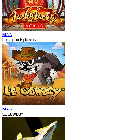
MAIN
Lucky Lucky Nexus
MAIN
LE COWBOY