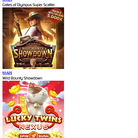
Gates of Olympus Super Scatter
MAIN
Wild Bounty Showdown