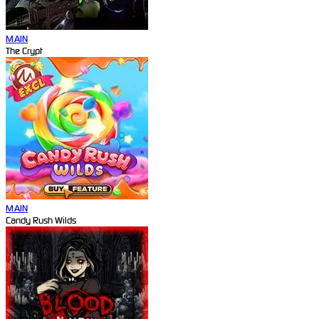
MAIN
The Crypt
MAIN
Candy Rush Wilds