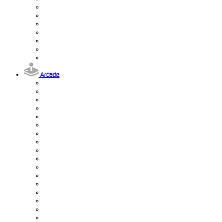
Arcade