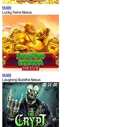
MAIN
Lucky Twins Nexus
MAIN
Laughing Buddha Nexus