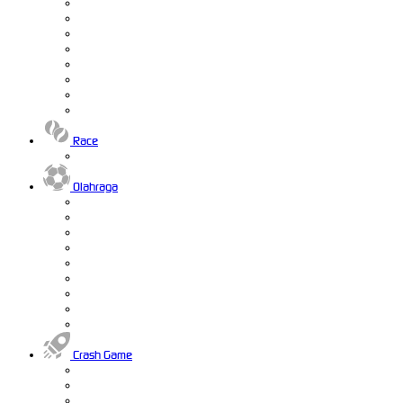
Race
Olahraga
Crash Game