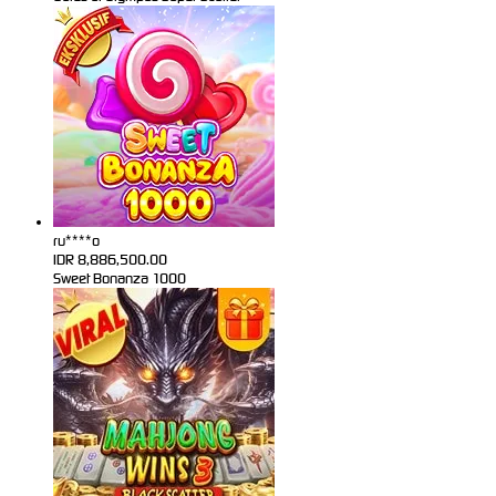
ru****o
IDR
8,886,500.00
Sweet Bonanza 1000