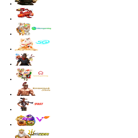
sae****9
IDR
3,590,300.00
Mahjong Wins 3 – Black Scatter
pilla****i
IDR
3,440,750.00
Starlight Princess Super Scatter