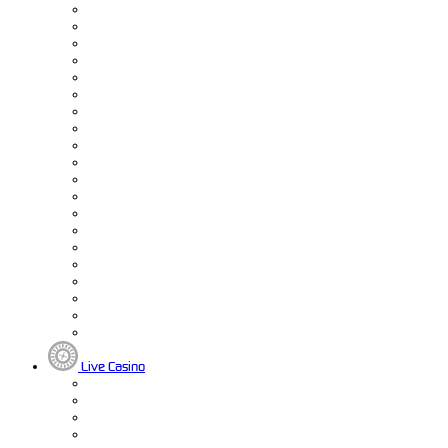
Live Casino