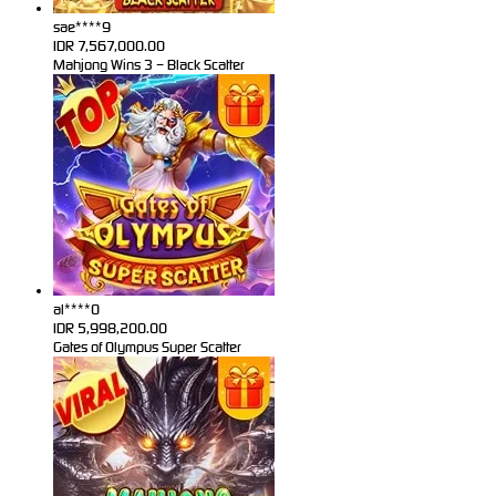
sae****9
IDR
7,567,000.00
Mahjong Wins 3 – Black Scatter
al****0
IDR
5,998,200.00
Gates of Olympus Super Scatter