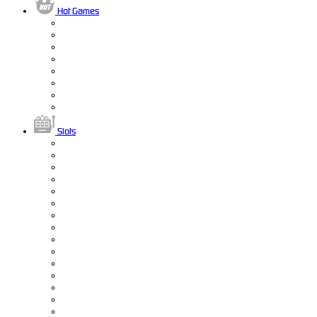
Hot Games
Slots