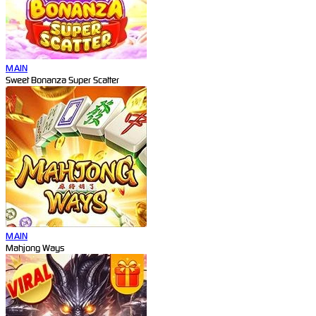
MAIN
Sweet Bonanza Super Scatter
MAIN
Mahjong Ways