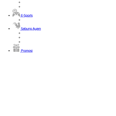
E-Sports
Sabung Ayam
Promosi