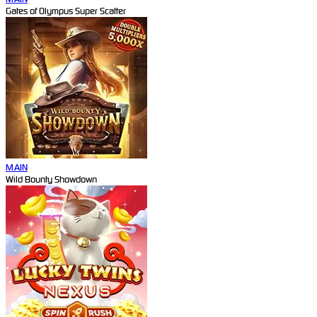
Gates of Olympus Super Scatter
MAIN
Wild Bounty Showdown