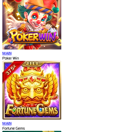
MAIN
Poker Win
MAIN
Fortune Gems