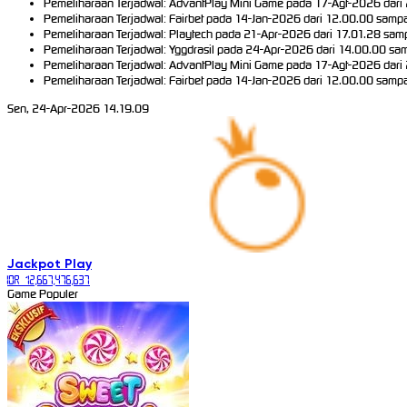
Pemeliharaan Terjadwal: AdvantPlay Mini Game pada 17-Agt-2026 dari 
Pemeliharaan Terjadwal: Fairbet pada 14-Jan-2026 dari 12.00.00 sampa
Pemeliharaan Terjadwal: Playtech pada 21-Apr-2026 dari 17.01.28 samp
Pemeliharaan Terjadwal: Yggdrasil pada 24-Apr-2026 dari 14.00.00 sam
Pemeliharaan Terjadwal: AdvantPlay Mini Game pada 17-Agt-2026 dari 
Pemeliharaan Terjadwal: Fairbet pada 14-Jan-2026 dari 12.00.00 sampa
Sen, 24-Apr-2026 14.19.09
Jackpot
Play
IDR
12,667,476,637
Game Populer