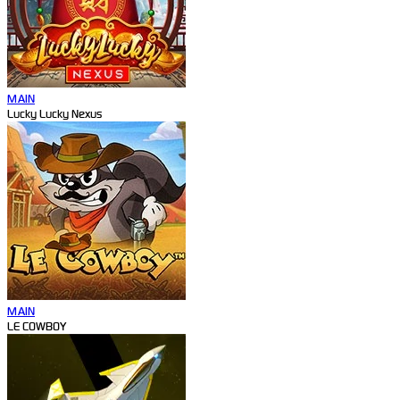
MAIN
Lucky Lucky Nexus
MAIN
LE COWBOY