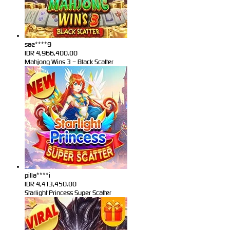
sae****9
IDR
4,966,400.00
Mahjong Wins 3 – Black Scatter
pilla****i
IDR
4,413,450.00
Starlight Princess Super Scatter