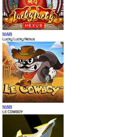
MAIN
Lucky Lucky Nexus
MAIN
LE COWBOY