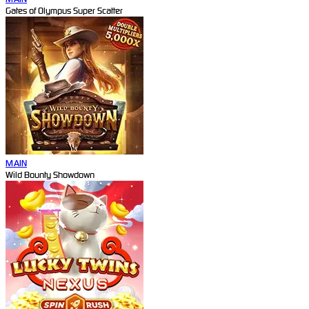
Gates of Olympus Super Scatter
MAIN
Wild Bounty Showdown