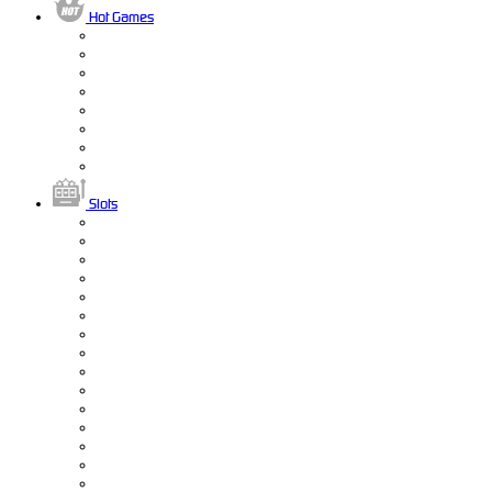
Hot Games
Slots