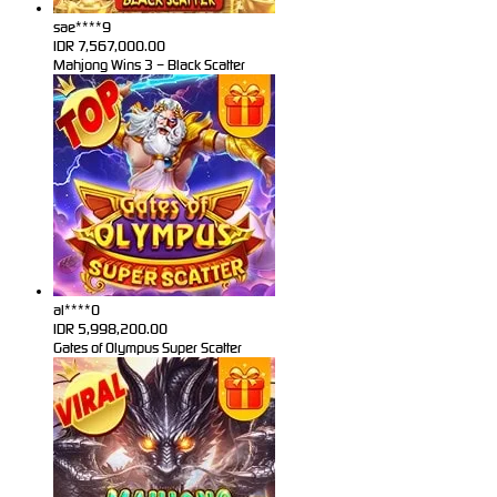
sae****9
IDR
7,567,000.00
Mahjong Wins 3 – Black Scatter
al****0
IDR
5,998,200.00
Gates of Olympus Super Scatter