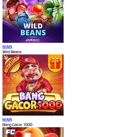
MAIN
Wild Beans
MAIN
Bang Gacor 1000