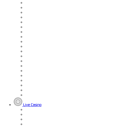
Live Casino