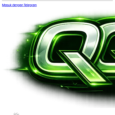
Masuk dengan Telegram