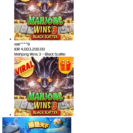
sae****9
IDR
4,003,200.00
Mahjong Wins 3 – Black Scatter
sae****9
IDR
3,881,600.00
Mahjong Wins 3 – Black Scatter