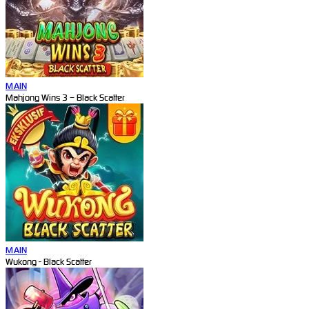
MAIN
Mahjong Wins 3 – Black Scatter
MAIN
Wukong - Black Scatter