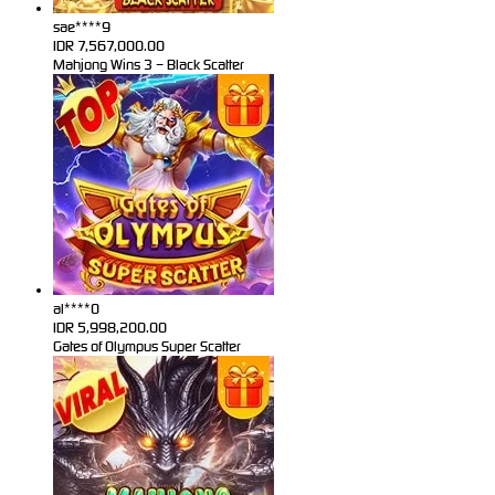
sae****9
IDR
7,567,000.00
Mahjong Wins 3 – Black Scatter
al****0
IDR
5,998,200.00
Gates of Olympus Super Scatter