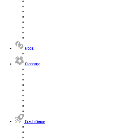
Race
Olahraga
Crash Game