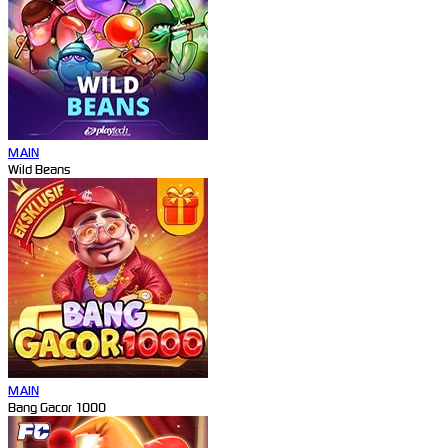
MAIN
Wild Beans
MAIN
Bang Gacor 1000