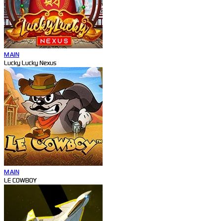
MAIN
Lucky Lucky Nexus
MAIN
LE COWBOY