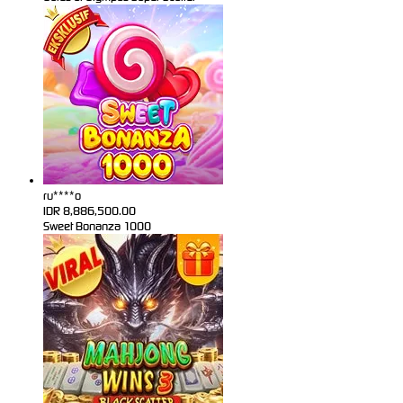
ru****o
IDR
8,886,500.00
Sweet Bonanza 1000