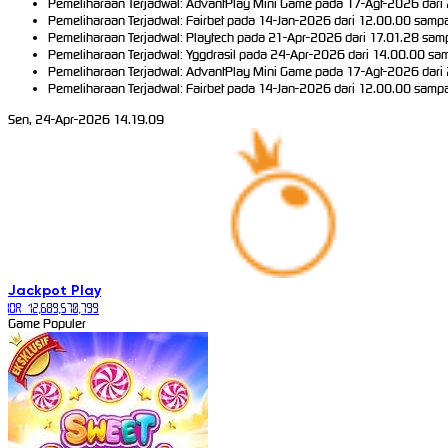
Pemeliharaan Terjadwal: AdvantPlay Mini Game pada 17-Agt-2026 dari 
Pemeliharaan Terjadwal: Fairbet pada 14-Jan-2026 dari 12.00.00 sampa
Pemeliharaan Terjadwal: Playtech pada 21-Apr-2026 dari 17.01.28 samp
Pemeliharaan Terjadwal: Yggdrasil pada 24-Apr-2026 dari 14.00.00 sam
Pemeliharaan Terjadwal: AdvantPlay Mini Game pada 17-Agt-2026 dari 
Pemeliharaan Terjadwal: Fairbet pada 14-Jan-2026 dari 12.00.00 sampa
Sen, 24-Apr-2026 14.19.09
Jackpot
Play
IDR
12,689,570,799
Game Populer