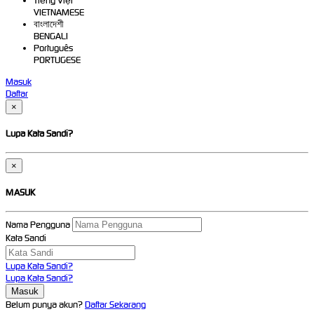
Tiếng Việt
VIETNAMESE
বাংলাদেশী
BENGALI
Português
PORTUGESE
Masuk
Daftar
×
Lupa Kata Sandi?
×
MASUK
Nama Pengguna
Kata Sandi
Lupa Kata Sandi?
Lupa Kata Sandi?
Belum punya akun?
Daftar Sekarang