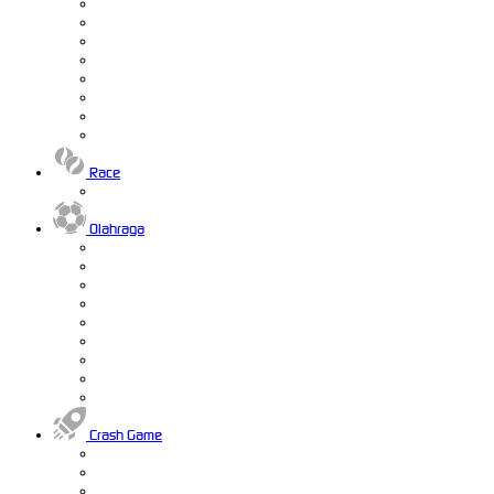
Race
Olahraga
Crash Game