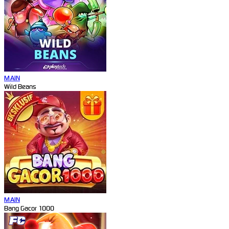
MAIN
Wild Beans
MAIN
Bang Gacor 1000