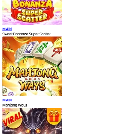
MAIN
Sweet Bonanza Super Scatter
MAIN
Mahjong Ways