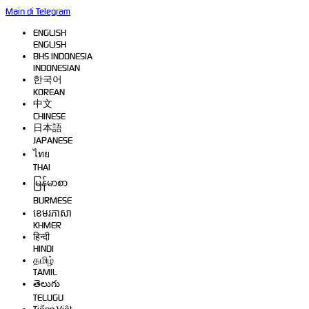
Main di Telegram
ENGLISH
ENGLISH
BHS INDONESIA
INDONESIAN
한국어
KOREAN
中文
CHINESE
日本語
JAPANESE
ไทย
THAI
မြန်မာစာ
BURMESE
ខេមរភាសា
KHMER
हिन्दी
HINDI
தமிழ்
TAMIL
తెలుగు
TELUGU