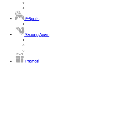
E-Sports
Sabung Ayam
Promosi