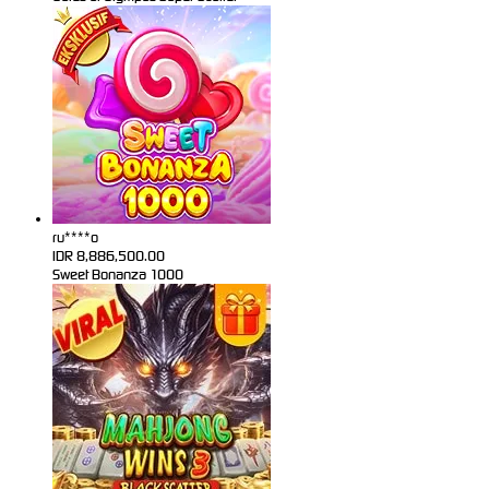
ru****o
IDR
8,886,500.00
Sweet Bonanza 1000