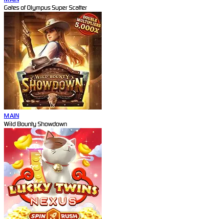
Gates of Olympus Super Scatter
MAIN
Wild Bounty Showdown