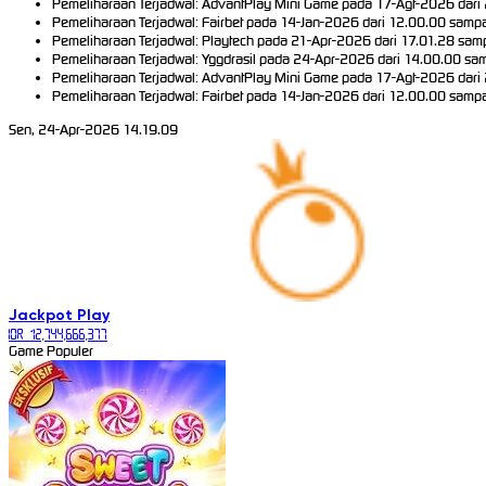
Pemeliharaan Terjadwal: AdvantPlay Mini Game pada 17-Agt-2026 dari 
Pemeliharaan Terjadwal: Fairbet pada 14-Jan-2026 dari 12.00.00 sampa
Pemeliharaan Terjadwal: Playtech pada 21-Apr-2026 dari 17.01.28 samp
Pemeliharaan Terjadwal: Yggdrasil pada 24-Apr-2026 dari 14.00.00 sam
Pemeliharaan Terjadwal: AdvantPlay Mini Game pada 17-Agt-2026 dari 
Pemeliharaan Terjadwal: Fairbet pada 14-Jan-2026 dari 12.00.00 sampa
Sen, 24-Apr-2026 14.19.09
Jackpot
Play
IDR
12,744,666,377
Game Populer