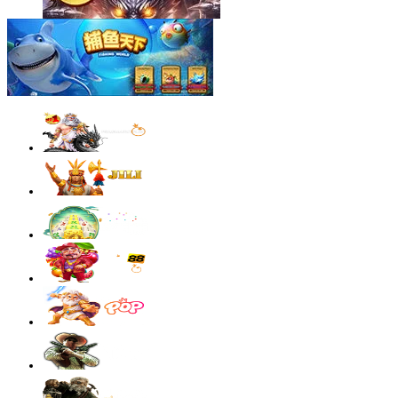
sae****9
IDR
4,003,200.00
Mahjong Wins 3 – Black Scatter
sae****9
IDR
3,881,600.00
Mahjong Wins 3 – Black Scatter