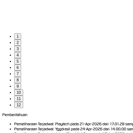
1
2
3
4
5
6
7
8
9
10
11
12
Pemberitahuan
Pemeliharaan Terjadwal: Playtech pada 21-Apr-2026 dari 17.01.28 samp
Pemeliharaan Terjadwal: Yggdrasil pada 24-Apr-2026 dari 14.00.00 sam