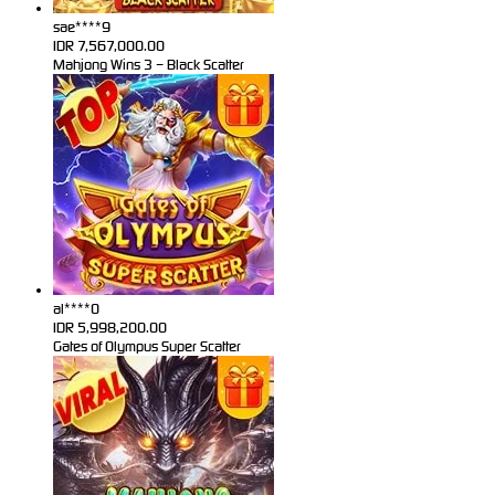
sae****9
IDR
7,567,000.00
Mahjong Wins 3 – Black Scatter
al****0
IDR
5,998,200.00
Gates of Olympus Super Scatter