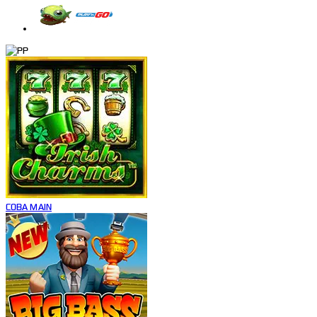
COBA
MAIN