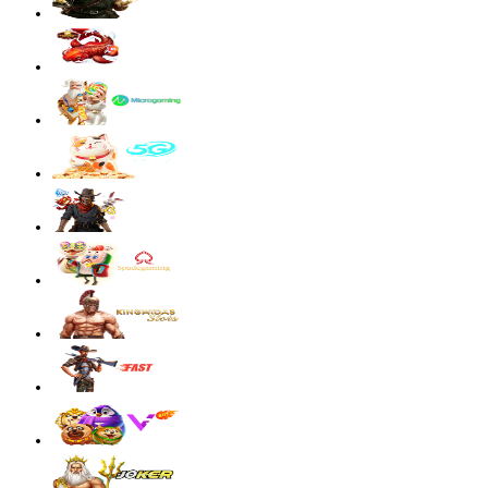
sae****9
IDR
3,590,300.00
Mahjong Wins 3 – Black Scatter
pilla****i
IDR
3,440,750.00
Starlight Princess Super Scatter