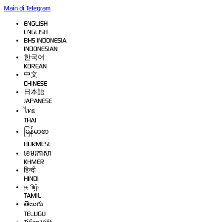
Main di Telegram
ENGLISH
ENGLISH
BHS INDONESIA
INDONESIAN
한국어
KOREAN
中文
CHINESE
日本語
JAPANESE
ไทย
THAI
မြန်မာစာ
BURMESE
ខេមរភាសា
KHMER
हिन्दी
HINDI
தமிழ்
TAMIL
తెలుగు
TELUGU