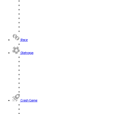
Race
Olahraga
Crash Game