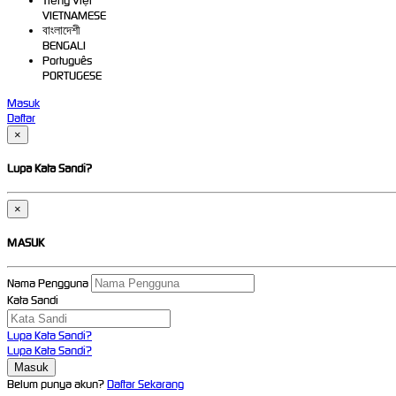
Tiếng Việt
VIETNAMESE
বাংলাদেশী
BENGALI
Português
PORTUGESE
Masuk
Daftar
×
Lupa Kata Sandi?
×
MASUK
Nama Pengguna
Kata Sandi
Lupa Kata Sandi?
Lupa Kata Sandi?
Belum punya akun?
Daftar Sekarang