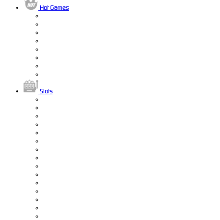
Hot Games
Slots