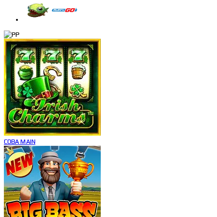
COBA
MAIN