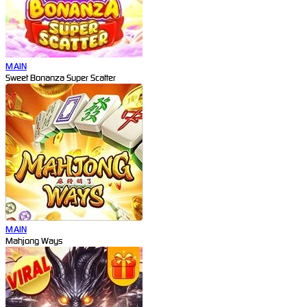
MAIN
Sweet Bonanza Super Scatter
MAIN
Mahjong Ways