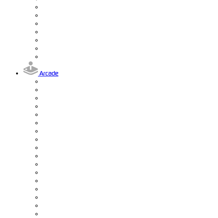
Arcade