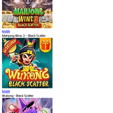
MAIN
Mahjong Wins 3 – Black Scatter
MAIN
Wukong - Black Scatter