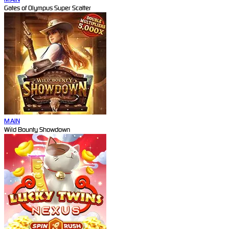
Gates of Olympus Super Scatter
MAIN
Wild Bounty Showdown