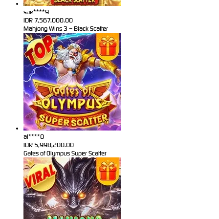
sae****9
IDR
7,567,000.00
Mahjong Wins 3 – Black Scatter
al****0
IDR
5,998,200.00
Gates of Olympus Super Scatter