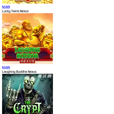
MAIN
Lucky Twins Nexus
MAIN
Laughing Buddha Nexus