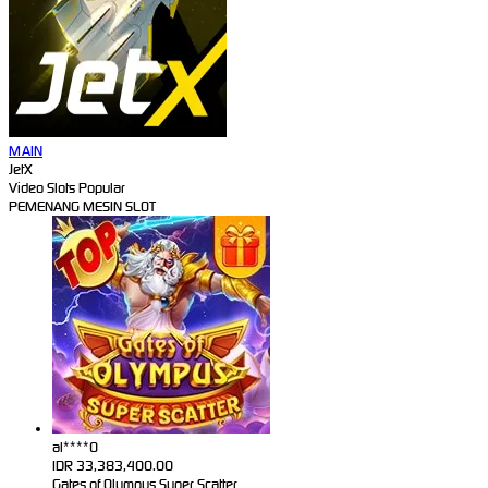
MAIN
JetX
Video Slots Popular
PEMENANG MESIN SLOT
al****0
IDR
33,383,400.00
Gates of Olympus Super Scatter