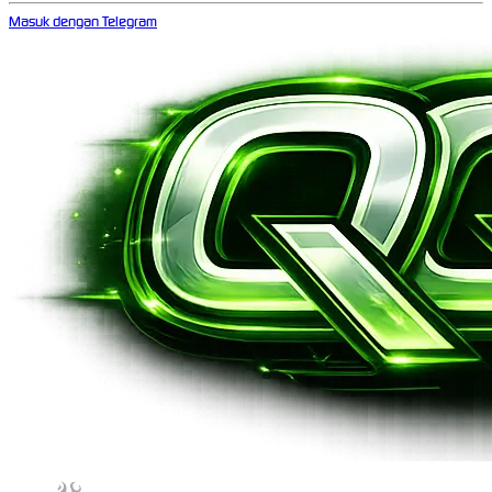
Masuk dengan Telegram