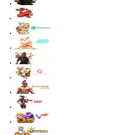
sae****9
IDR
3,590,300.00
Mahjong Wins 3 – Black Scatter
pilla****i
IDR
3,440,750.00
Starlight Princess Super Scatter