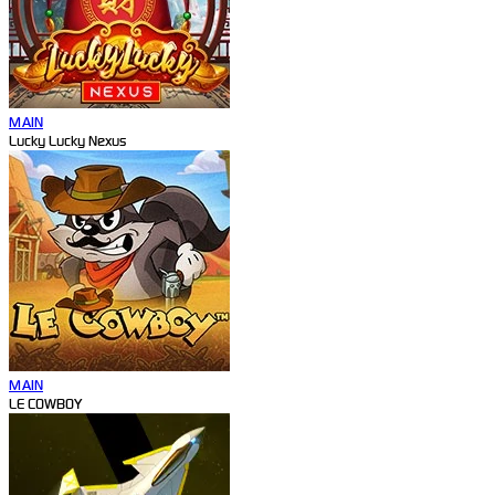
MAIN
Lucky Lucky Nexus
MAIN
LE COWBOY