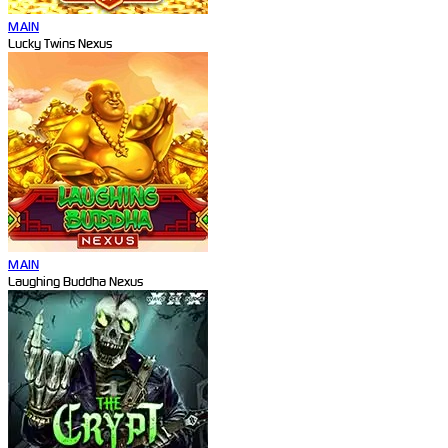
MAIN
Lucky Twins Nexus
MAIN
Laughing Buddha Nexus