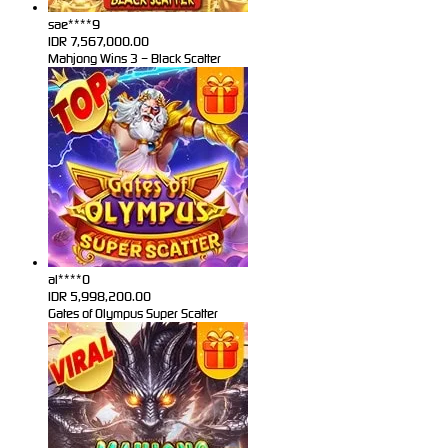
sae****9
IDR
7,567,000.00
Mahjong Wins 3 – Black Scatter
al****0
IDR
5,998,200.00
Gates of Olympus Super Scatter