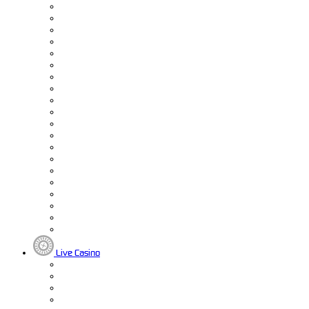
Live Casino