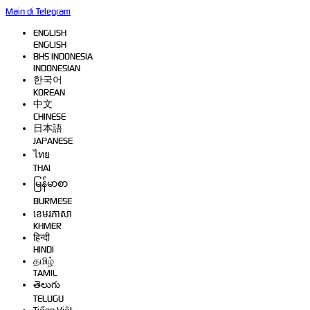
Main di Telegram
ENGLISH
ENGLISH
BHS INDONESIA
INDONESIAN
한국어
KOREAN
中文
CHINESE
日本語
JAPANESE
ไทย
THAI
မြန်မာစာ
BURMESE
ខេមរភាសា
KHMER
हिन्दी
HINDI
தமிழ்
TAMIL
తెలుగు
TELUGU