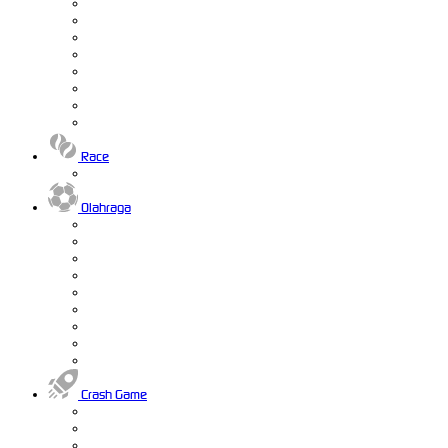
Race
Olahraga
Crash Game