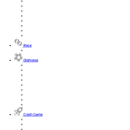
Race
Olahraga
Crash Game