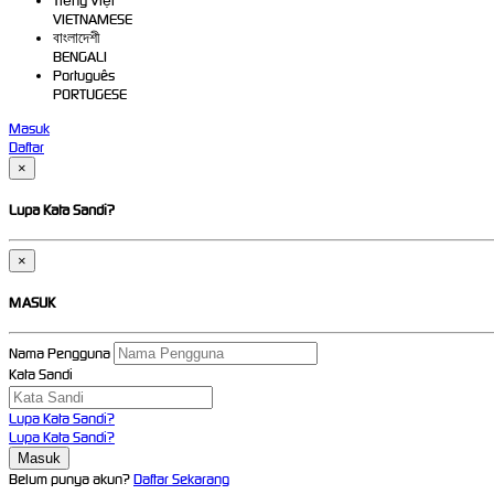
Tiếng Việt
VIETNAMESE
বাংলাদেশী
BENGALI
Português
PORTUGESE
Masuk
Daftar
×
Lupa Kata Sandi?
×
MASUK
Nama Pengguna
Kata Sandi
Lupa Kata Sandi?
Lupa Kata Sandi?
Belum punya akun?
Daftar Sekarang