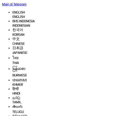
Main di Telegram
ENGLISH
ENGLISH
BHS INDONESIA
INDONESIAN
한국어
KOREAN
中文
CHINESE
日本語
JAPANESE
ไทย
THAI
မြန်မာစာ
BURMESE
ខេមរភាសា
KHMER
हिन्दी
HINDI
தமிழ்
TAMIL
తెలుగు
TELUGU