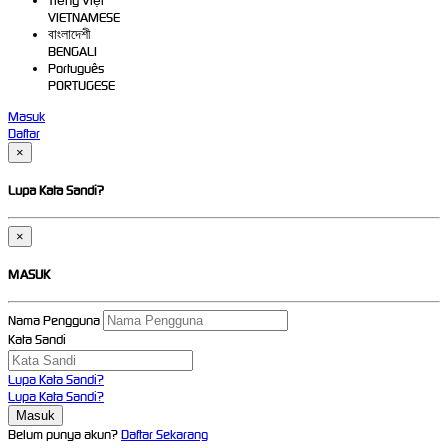
Tiếng Việt
VIETNAMESE
বাংলাদেশী
BENGALI
Português
PORTUGESE
Masuk
Daftar
×
Lupa Kata Sandi?
×
MASUK
Nama Pengguna
Kata Sandi
Lupa Kata Sandi?
Lupa Kata Sandi?
Belum punya akun?
Daftar Sekarang