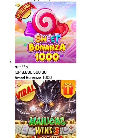
ru****o
IDR
8,886,500.00
Sweet Bonanza 1000