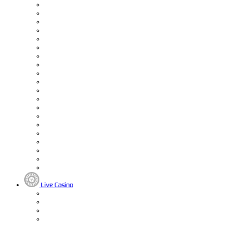
Live Casino