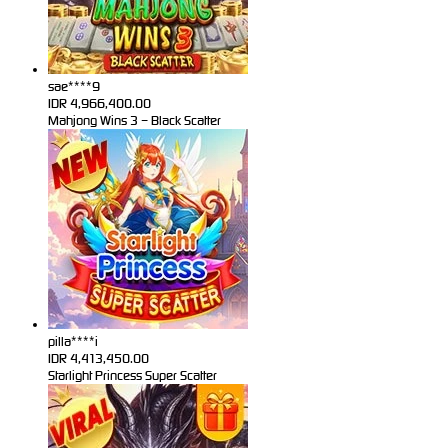
sae****9
IDR
4,966,400.00
Mahjong Wins 3 – Black Scatter
pilla****i
IDR
4,413,450.00
Starlight Princess Super Scatter