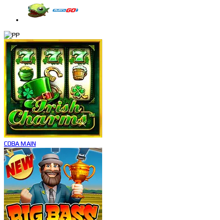
COBA
MAIN