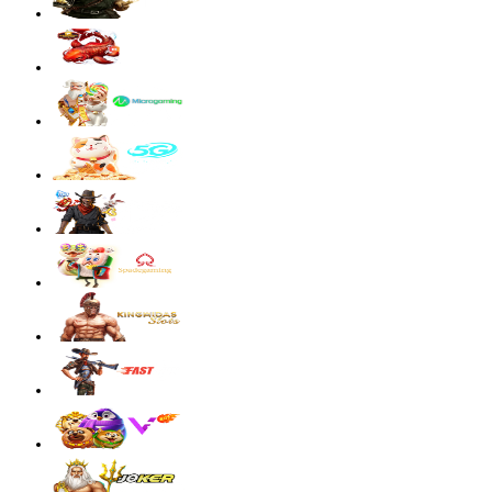
sae****9
IDR
3,590,300.00
Mahjong Wins 3 – Black Scatter
pilla****i
IDR
3,440,750.00
Starlight Princess Super Scatter