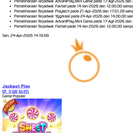
Pemeliharaan Terjadwal: AdvantPlay Mini Game pada 17-Agt-2026 dari 
Pemeliharaan Terjadwal: Fairbet pada 14-Jan-2026 dari 12.00.00 sampa
Pemeliharaan Terjadwal: Playtech pada 21-Apr-2026 dari 17.01.28 samp
Pemeliharaan Terjadwal: Yggdrasil pada 24-Apr-2026 dari 14.00.00 sam
Pemeliharaan Terjadwal: AdvantPlay Mini Game pada 17-Agt-2026 dari 
Pemeliharaan Terjadwal: Fairbet pada 14-Jan-2026 dari 12.00.00 sampa
Sen, 24-Apr-2026 14.19.09
Jackpot
Play
IDR
12,680,166,095
Game Populer