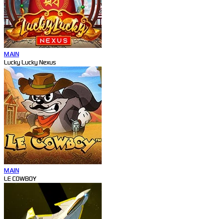
MAIN
Lucky Lucky Nexus
MAIN
LE COWBOY