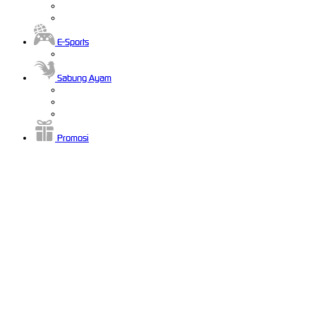
E-Sports
Sabung Ayam
Promosi