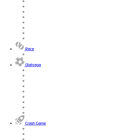
Race
Olahraga
Crash Game