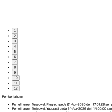
1
2
3
4
5
6
7
8
9
10
11
12
Pemberitahuan
Pemeliharaan Terjadwal: Playtech pada 21-Apr-2026 dari 17.01.28 samp
Pemeliharaan Terjadwal: Yggdrasil pada 24-Apr-2026 dari 14.00.00 sam