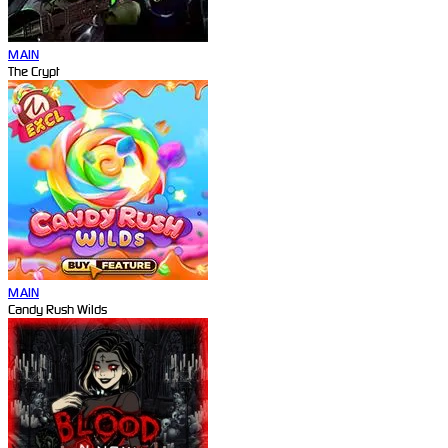
MAIN
The Crypt
MAIN
Candy Rush Wilds