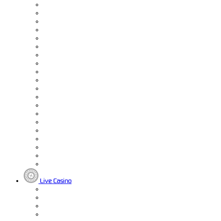
Live Casino