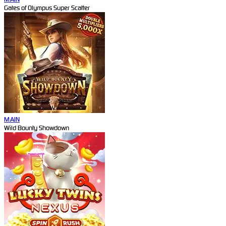
Gates of Olympus Super Scatter
MAIN
Wild Bounty Showdown