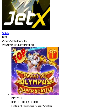
MAIN
JetX
Video Slots Popular
PEMENANG MESIN SLOT
al****0
IDR
33,383,400.00
Gates of Olympus Super Scatter