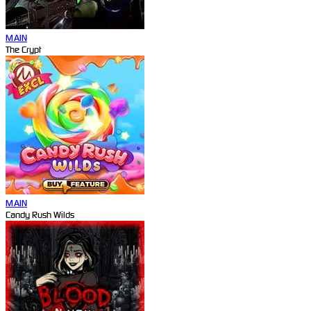
MAIN
The Crypt
MAIN
Candy Rush Wilds