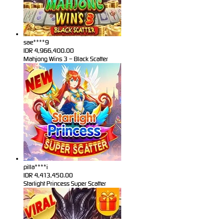
sae****9
IDR
4,966,400.00
Mahjong Wins 3 – Black Scatter
pilla****i
IDR
4,413,450.00
Starlight Princess Super Scatter