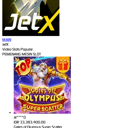
MAIN
JetX
Video Slots Popular
PEMENANG MESIN SLOT
al****0
IDR
33,383,400.00
Gates of Olympus Super Scatter