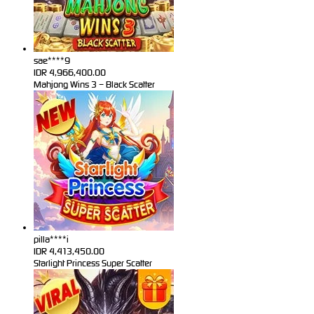
sae****9
IDR
4,966,400.00
Mahjong Wins 3 – Black Scatter
pilla****i
IDR
4,413,450.00
Starlight Princess Super Scatter