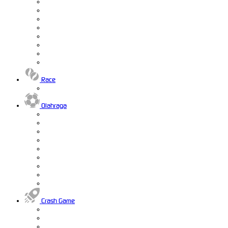
Race
Olahraga
Crash Game