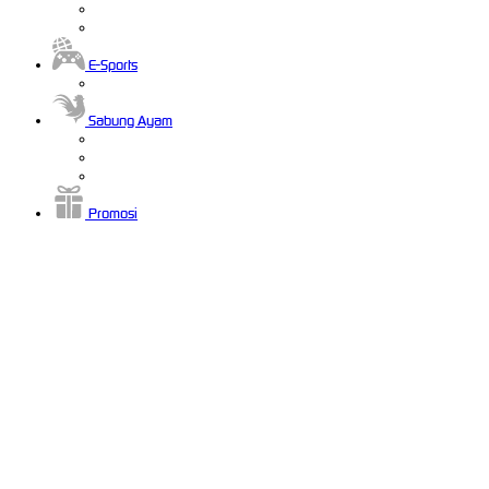
E-Sports
Sabung Ayam
Promosi