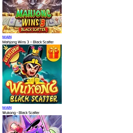
MAIN
Mahjong Wins 3 – Black Scatter
MAIN
Wukong - Black Scatter