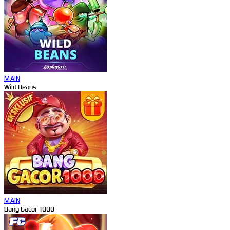
MAIN
Wild Beans
MAIN
Bang Gacor 1000