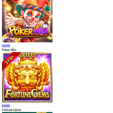
MAIN
Poker Win
MAIN
Fortune Gems