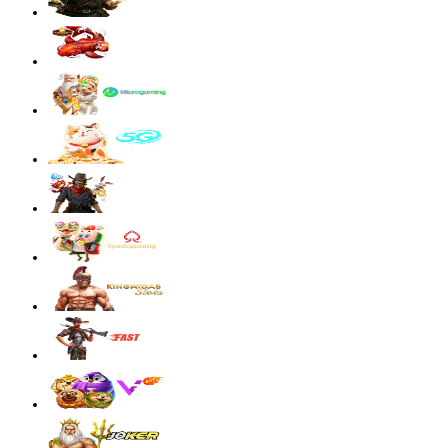
sae****9
IDR
3,590,300.00
Mahjong Wins 3 – Black Scatter
pilla****i
IDR
3,440,750.00
Starlight Princess Super Scatter