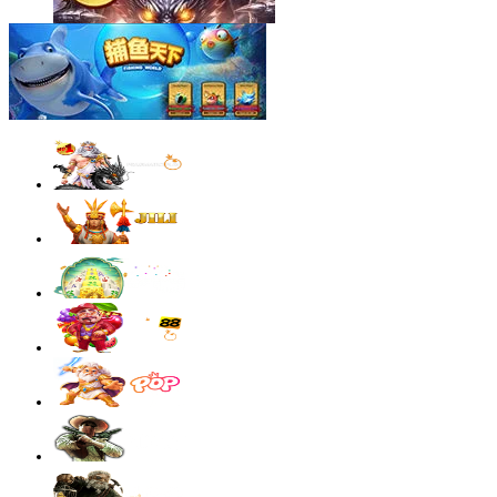
sae****9
IDR
4,003,200.00
Mahjong Wins 3 – Black Scatter
sae****9
IDR
3,881,600.00
Mahjong Wins 3 – Black Scatter