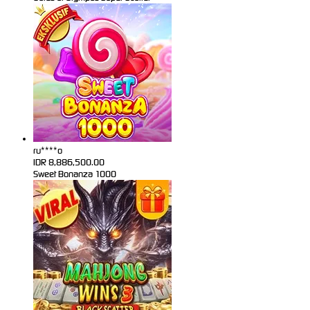
ru****o
IDR
8,886,500.00
Sweet Bonanza 1000