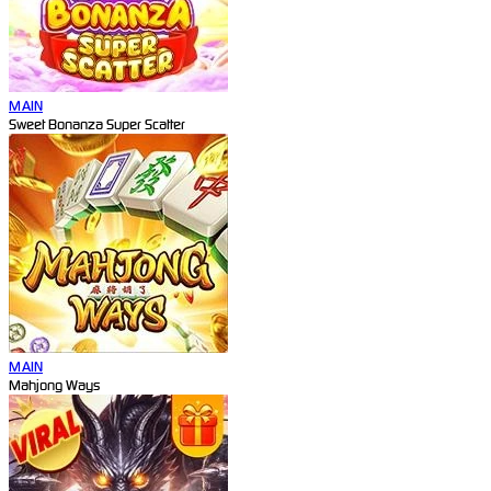
MAIN
Sweet Bonanza Super Scatter
MAIN
Mahjong Ways