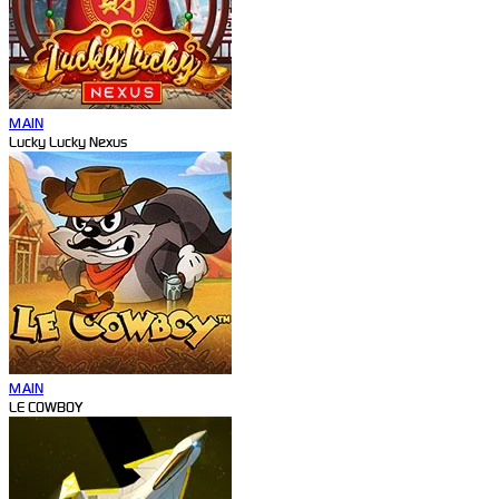
MAIN
Lucky Lucky Nexus
MAIN
LE COWBOY