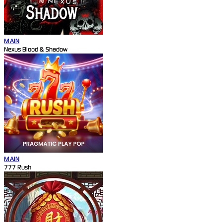
MAIN
Nexus Blood & Shadow
MAIN
777 Rush