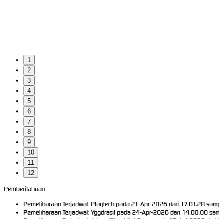
1
2
3
4
5
6
7
8
9
10
11
12
Pemberitahuan
Pemeliharaan Terjadwal: Playtech pada 21-Apr-2026 dari 17.01.28 samp
Pemeliharaan Terjadwal: Yggdrasil pada 24-Apr-2026 dari 14.00.00 sam