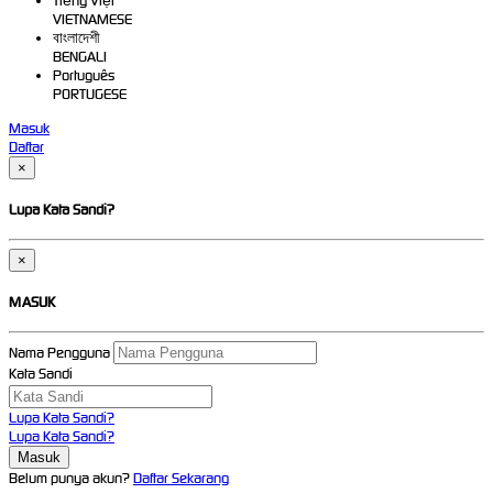
Tiếng Việt
VIETNAMESE
বাংলাদেশী
BENGALI
Português
PORTUGESE
Masuk
Daftar
×
Lupa Kata Sandi?
×
MASUK
Nama Pengguna
Kata Sandi
Lupa Kata Sandi?
Lupa Kata Sandi?
Belum punya akun?
Daftar Sekarang