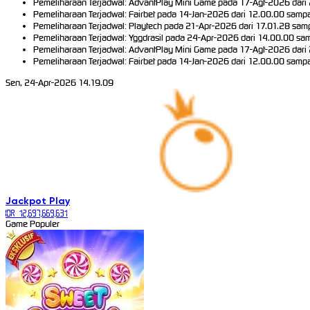
Pemeliharaan Terjadwal: AdvantPlay Mini Game pada 17-Agt-2026 dari 
Pemeliharaan Terjadwal: Fairbet pada 14-Jan-2026 dari 12.00.00 sampa
Pemeliharaan Terjadwal: Playtech pada 21-Apr-2026 dari 17.01.28 samp
Pemeliharaan Terjadwal: Yggdrasil pada 24-Apr-2026 dari 14.00.00 sam
Pemeliharaan Terjadwal: AdvantPlay Mini Game pada 17-Agt-2026 dari 
Pemeliharaan Terjadwal: Fairbet pada 14-Jan-2026 dari 12.00.00 sampa
Sen, 24-Apr-2026 14.19.09
Jackpot
Play
IDR
12,697,669,631
Game Populer