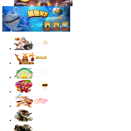
sae****9
IDR
4,003,200.00
Mahjong Wins 3 – Black Scatter
sae****9
IDR
3,881,600.00
Mahjong Wins 3 – Black Scatter