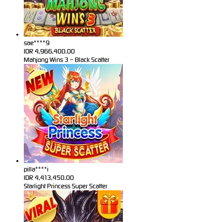
sae****9
IDR
4,966,400.00
Mahjong Wins 3 – Black Scatter
pilla****i
IDR
4,413,450.00
Starlight Princess Super Scatter