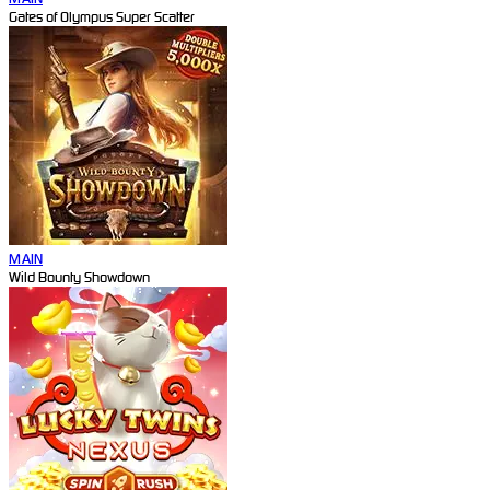
Gates of Olympus Super Scatter
MAIN
Wild Bounty Showdown