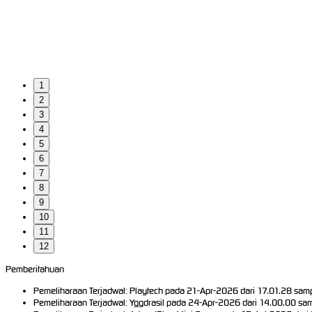
1
2
3
4
5
6
7
8
9
10
11
12
Pemberitahuan
Pemeliharaan Terjadwal: Playtech pada 21-Apr-2026 dari 17.01.28 samp
Pemeliharaan Terjadwal: Yggdrasil pada 24-Apr-2026 dari 14.00.00 sam