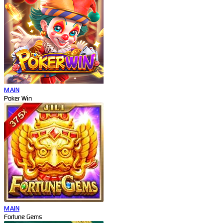
MAIN
Poker Win
MAIN
Fortune Gems