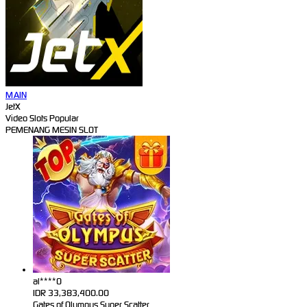
MAIN
JetX
Video Slots Popular
PEMENANG MESIN SLOT
al****0
IDR
33,383,400.00
Gates of Olympus Super Scatter