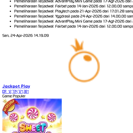
Pemeliharaan Terjadwal: AdvantPlay Mini Game pada 17-Agt-2026 dari 
Pemeliharaan Terjadwal: Fairbet pada 14-Jan-2026 dari 12.00.00 sampa
Pemeliharaan Terjadwal: Playtech pada 21-Apr-2026 dari 17.01.28 samp
Pemeliharaan Terjadwal: Yggdrasil pada 24-Apr-2026 dari 14.00.00 sam
Pemeliharaan Terjadwal: AdvantPlay Mini Game pada 17-Agt-2026 dari 
Pemeliharaan Terjadwal: Fairbet pada 14-Jan-2026 dari 12.00.00 sampa
Sen, 24-Apr-2026 14.19.09
Jackpot
Play
IDR
12,734,721,381
Game Populer