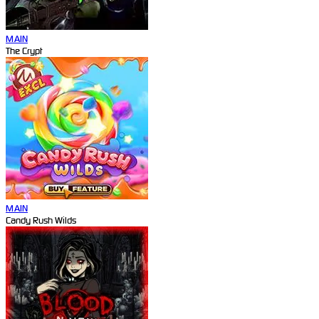
MAIN
The Crypt
MAIN
Candy Rush Wilds