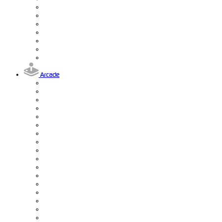
Arcade