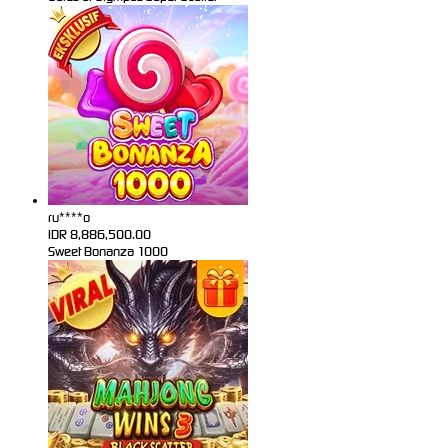
ru****o
IDR
8,886,500.00
Sweet Bonanza 1000