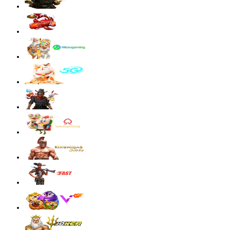
sae****9
IDR
3,590,300.00
Mahjong Wins 3 – Black Scatter
pilla****i
IDR
3,440,750.00
Starlight Princess Super Scatter