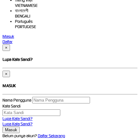
Tiếng Việt
VIETNAMESE
বাংলাদেশী
BENGALI
Português
PORTUGESE
Masuk
Daftar
×
Lupa Kata Sandi?
×
MASUK
Nama Pengguna
Kata Sandi
Lupa Kata Sandi?
Lupa Kata Sandi?
Belum punya akun?
Daftar Sekarang